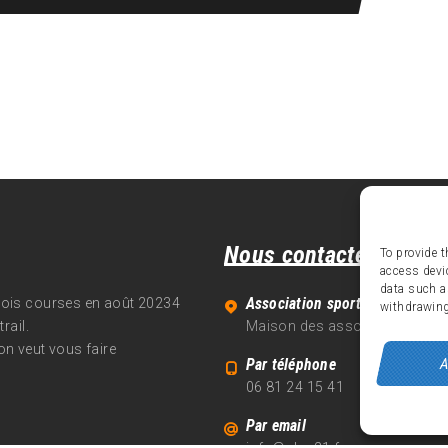
Nous contacter
To provide t
access devi
data such a
Association sportive Alpe d'Hu
trois courses en août 20234
withdrawing
rail.
Maison des associations - 70
on veut vous faire
A
Par téléphone
06 81 24 15 41
Par email
info@alpe21.fr