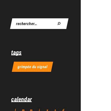
tags
grimpée du signal
calendar
l
m
m
j
v
s
d