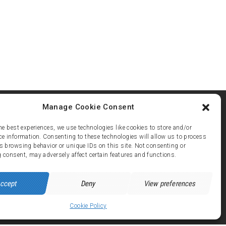
Manage Cookie Consent
he best experiences, we use technologies like cookies to store and/or
ce information. Consenting to these technologies will allow us to process
s browsing behavior or unique IDs on this site. Not consenting or
ez 21
 consent, may adversely affect certain features and functions.
 avenue de Brandes - 38750 ALPE d'HUEZ
ccept
Deny
View preferences
Cookie Policy