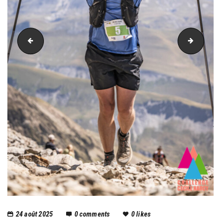
PIC_4031
PIC_40
24 août 2025
0
comments
0
likes