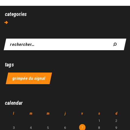
categories
Aucune catégorie
tags
grimpée du signal
calendar
l
m
m
j
v
s
d
1
2
3
4
5
6
7
8
9