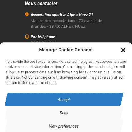
Nous contacter
Association sportive Alpe d'Huez 21
Maison des associations - 70 avenue de
Brandes - 38750 ALPE d'HUEZ
Par téléphone
06 81 24 15 41
Manage Cookie Consent
Par email
info@alpe21.fr
To provide the best experiences, we use technologies like cookies to store
and/or access device information. Consenting to these technologies will
Mentions légales
allow us to process data such as browsing behavior or unique IDs on
Contact
this site. Not consenting or withdrawing consent, may adversely affect
certain features and functions.
crédits
Accept
Deny
Alpe d’Huez 21
© 2026.
Tous droits réservés.
View preferences