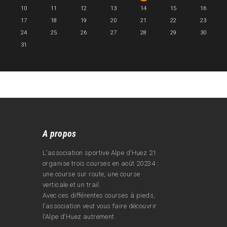
10
11
12
13
14
15
16
17
18
19
20
21
22
23
24
25
26
27
28
29
30
31
A propos
L’association sportive Alpe d’Huez 21
organise trois courses en août 20234 :
une course sur route, une course
verticale et un trail.
Avec ces différentes courses à pieds,
l’association veut vous faire découvrir
l’Alpe d‘Huez autrement.