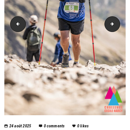
PIC_4090
PIC_41
24 août 2025
0
comments
0
likes