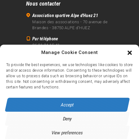
Nous contacter
Association sportive Alpe d'Huez 21
Maison des associations - 70 avenue de
Brandes - 38750 ALPE d'HUEZ
Par téléphone
06 81 24 15 41
Manage Cookie Consent
Par email
info@alpe21.fr
To provide the best experiences, we use technologies like cookies to store
and/or access device information. Consenting to these technologies will
Mentions légales
allow us to process data such as browsing behavior or unique IDs on
Contact
this site. Not consenting or withdrawing consent, may adversely affect
certain features and functions.
crédits
Accept
Deny
Alpe d’Huez 21
© 2026.
Tous droits réservés.
View preferences