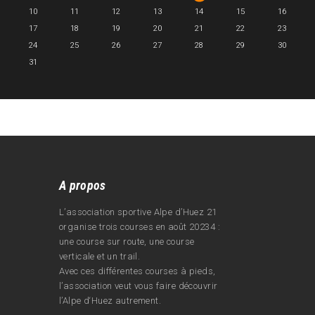
10
11
12
13
14
15
16
17
18
19
20
21
22
23
24
25
26
27
28
29
30
31
A propos
L’association sportive Alpe d’Huez 21
organise trois courses en août 20234 :
une course sur route, une course
verticale et un trail.
Avec ces différentes courses à pieds,
l’association veut vous faire découvrir
l’Alpe d‘Huez autrement.