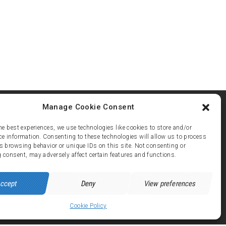
Manage Cookie Consent
he best experiences, we use technologies like cookies to store and/or
ce information. Consenting to these technologies will allow us to process
s browsing behavior or unique IDs on this site. Not consenting or
ez 21
 consent, may adversely affect certain features and functions.
 avenue de Brandes - 38750 ALPE d'HUEZ
ccept
Deny
View preferences
Cookie Policy