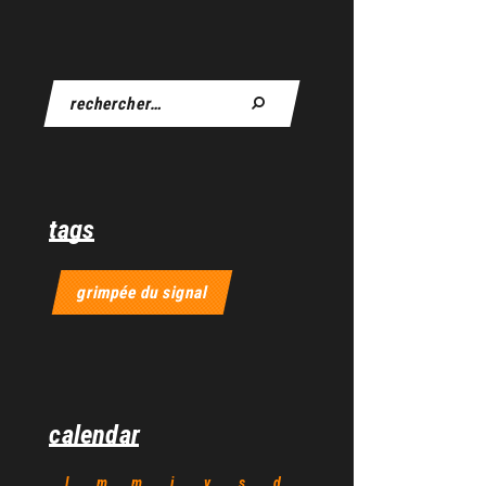
tags
grimpée du signal
calendar
l
m
m
j
v
s
d