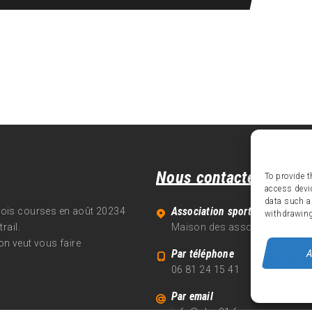
Nous contacter
To provide t
access devi
data such a
Association sportive Alpe d'Hu
trois courses en août 20234
withdrawing
rail.
Maison des associations - 70
on veut vous faire
A
Par téléphone
06 81 24 15 41
Par email
info@alpe21.fr