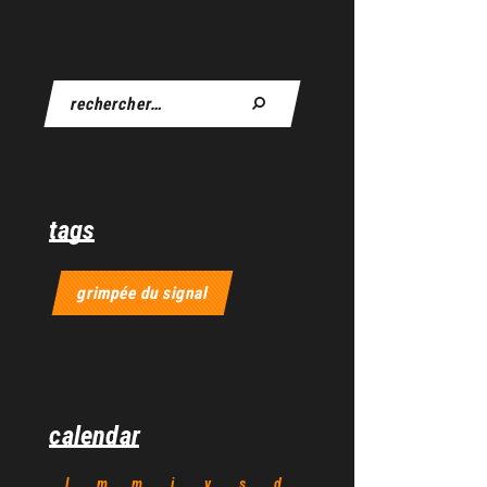
tags
grimpée du signal
calendar
l
m
m
j
v
s
d