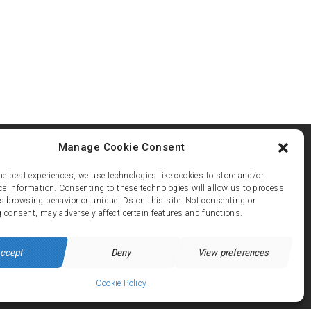
Manage Cookie Consent
he best experiences, we use technologies like cookies to store and/or
ce information. Consenting to these technologies will allow us to process
s browsing behavior or unique IDs on this site. Not consenting or
ez 21
 consent, may adversely affect certain features and functions.
 avenue de Brandes - 38750 ALPE d'HUEZ
ccept
Deny
View preferences
Cookie Policy