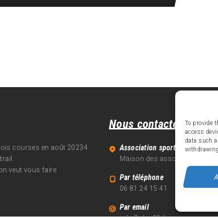
Nous contacter
To provide t
access devi
data such a
Association sportive Alpe d'Hu
trois courses en août 20234
withdrawing
rail.
Maison des associations - 70
on veut vous faire
A
Par téléphone
06 81 24 15 41
Par email
info@alpe21.fr