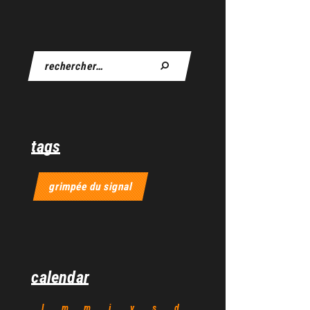
tags
grimpée du signal
calendar
l
m
m
j
v
s
d