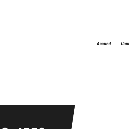
Accueil
Courses
Résultats
Galerie
Accueil
Cou
Infos pratiques