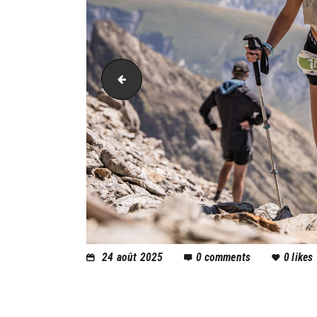
PIC_4536
24 août 2025
0
comments
0
likes