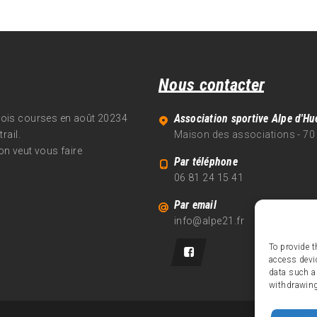
Nous contacter
Association sportive Alpe d'Hu
trois courses en août 20234
rail.
Maison des associations - 70
on veut vous faire
Par téléphone
06 81 24 15 41
Par email
info@alpe21.fr
To provide t
access devi
data such a
withdrawing