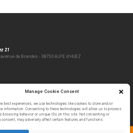
ez 21
 avenue de Brandes - 38750 ALPE d'HUEZ
Manage Cookie Consent
he best experiences, we use technologies like cookies to store and/or
ce information. Consenting to these technologies will allow us to process
s browsing behavior or unique IDs on this site. Not consenting or
 consent, may adversely affect certain features and functions.