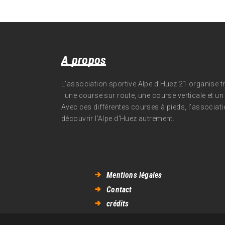
A propos
L’association sportive Alpe d’Huez 21 organise 
: une course sur route, une course verticale et un t
Avec ces différentes courses à pieds, l’associati
découvrir l’Alpe d‘Huez autrement.
Mentions légales
Contact
crédits