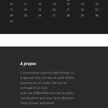
10
11
12
13
14
15
16
17
18
19
20
21
22
23
24
25
26
27
28
29
30
31
A propos
L’association sportive Alpe d’Huez 21
organise trois courses en août 20234 :
une course sur route, une course
verticale et un trail.
Avec ces différentes courses à pieds,
l’association veut vous faire découvrir
l’Alpe d‘Huez autrement.