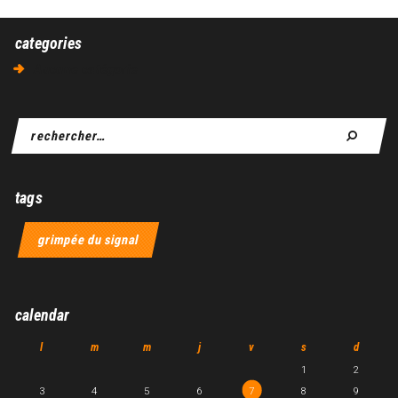
categories
Aucune catégorie
tags
grimpée du signal
calendar
l
m
m
j
v
s
d
1
2
3
4
5
6
7
8
9