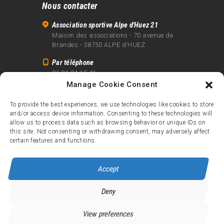
Nous contacter
Association sportive Alpe d'Huez 21
Maison des associations - 70 avenue de
Brandes - 38750 ALPE d'HUEZ
Par téléphone
06 81 24 15 41
Manage Cookie Consent
Par email
info@alpe21.fr
To provide the best experiences, we use technologies like cookies to store
and/or access device information. Consenting to these technologies will
Mentions légales
allow us to process data such as browsing behavior or unique IDs on
Contact
this site. Not consenting or withdrawing consent, may adversely affect
certain features and functions.
crédits
Accept
Deny
Alpe d’Huez 21
© 2026.
Tous droits réservés.
View preferences