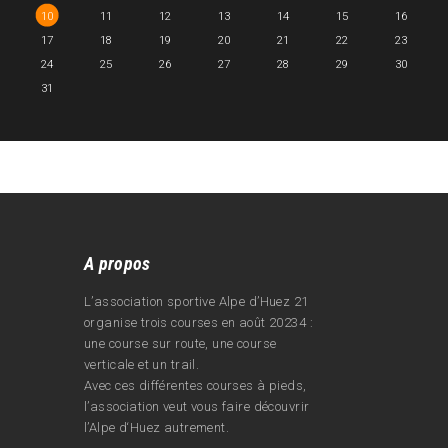
10
11
12
13
14
15
16
17
18
19
20
21
22
23
24
25
26
27
28
29
30
31
A propos
L’association sportive Alpe d’Huez 21
organise trois courses en août 20234 :
une course sur route, une course
verticale et un trail.
Avec ces différentes courses à pieds,
l’association veut vous faire découvrir
l’Alpe d‘Huez autrement.