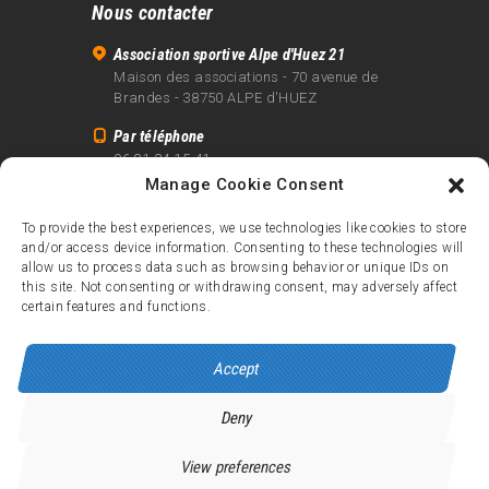
Nous contacter
Association sportive Alpe d'Huez 21
Maison des associations - 70 avenue de
Brandes - 38750 ALPE d'HUEZ
Par téléphone
06 81 24 15 41
Manage Cookie Consent
Par email
info@alpe21.fr
To provide the best experiences, we use technologies like cookies to store
and/or access device information. Consenting to these technologies will
Mentions légales
allow us to process data such as browsing behavior or unique IDs on
Contact
this site. Not consenting or withdrawing consent, may adversely affect
certain features and functions.
crédits
Accept
Deny
Alpe d’Huez 21
© 2026.
Tous droits réservés.
View preferences