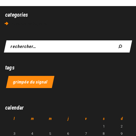
categories
Aucune catégorie
tags
grimpée du signal
calendar
l
m
m
j
v
s
d
1
2
3
4
5
6
7
8
9