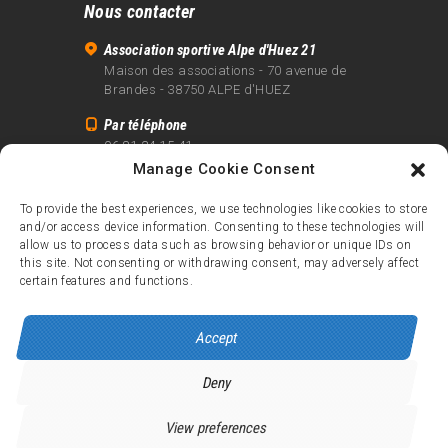
Nous contacter
Association sportive Alpe d'Huez 21
Maison des associations - 70 avenue de
Brandes - 38750 ALPE d'HUEZ
Par téléphone
06 81 24 15 41
Manage Cookie Consent
Par email
info@alpe21.fr
To provide the best experiences, we use technologies like cookies to store
and/or access device information. Consenting to these technologies will
Mentions légales
allow us to process data such as browsing behavior or unique IDs on
Contact
this site. Not consenting or withdrawing consent, may adversely affect
certain features and functions.
crédits
Accept
Deny
Alpe d’Huez 21
© 2026.
Tous droits réservés.
View preferences