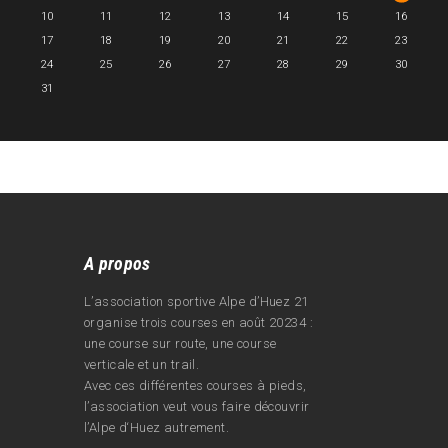
10
11
12
13
14
15
16
17
18
19
20
21
22
23
24
25
26
27
28
29
30
31
A propos
L’association sportive Alpe d’Huez 21
organise trois courses en août 20234 :
une course sur route, une course
verticale et un trail.
Avec ces différentes courses à pieds,
l’association veut vous faire découvrir
l’Alpe d‘Huez autrement.