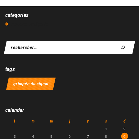
categories
Aucune catégorie
tags
grimpée du signal
calendar
l
m
m
j
v
s
d
1
2
3
4
5
6
7
8
9