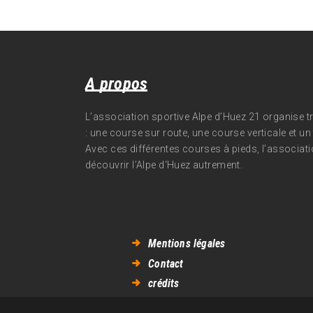
A propos
L’association sportive Alpe d’Huez 21 organise 
: une course sur route, une course verticale et un t
Avec ces différentes courses à pieds, l’associati
découvrir l’Alpe d‘Huez autrement.
Mentions légales
Contact
crédits