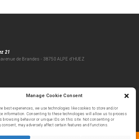
ez 21
 avenue de Brandes - 38750 ALPE d'HUEZ
Manage Cookie Consent
he best experiences, we use technologies like cookies to store and/or
ce information. Consenting to these technologies will allow us to process
s browsing behavior or unique IDs on this site. Not consenting or
 consent, may adversely affect certain features and functions.