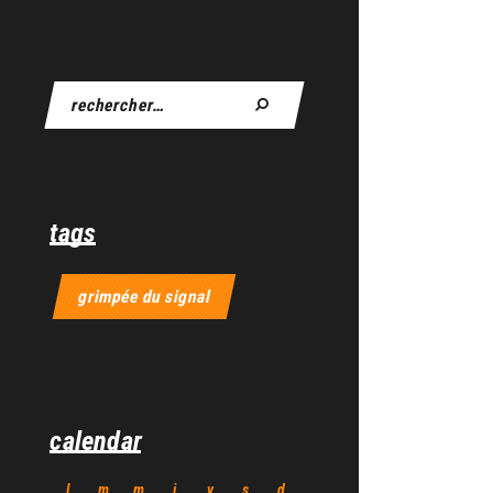
tags
grimpée du signal
calendar
l
m
m
j
v
s
d