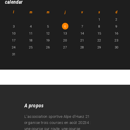
calendar
l
m
m
j
v
s
d
1
2
3
4
5
6
7
8
9
10
11
12
13
14
15
16
17
18
19
20
21
22
23
24
25
26
27
28
29
30
31
A propos
L’association sportive Alpe d’Huez 21
organise trois courses en août 20234 :
une course sur route, une course