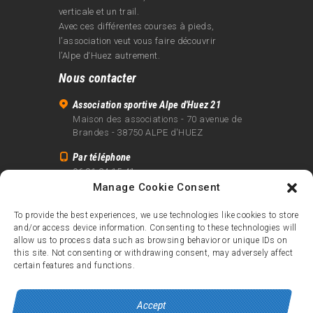
verticale et un trail.
Avec ces différentes courses à pieds,
l’association veut vous faire découvrir
l’Alpe d‘Huez autrement.
Nous contacter
Association sportive Alpe d'Huez 21
Maison des associations - 70 avenue de
Brandes - 38750 ALPE d'HUEZ
Par téléphone
06 81 24 15 41
Manage Cookie Consent
Par email
info@alpe21.fr
To provide the best experiences, we use technologies like cookies to store
and/or access device information. Consenting to these technologies will
Mentions légales
allow us to process data such as browsing behavior or unique IDs on
Contact
this site. Not consenting or withdrawing consent, may adversely affect
certain features and functions.
crédits
Accept