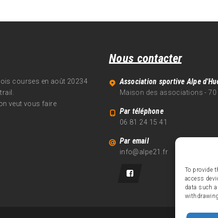
Nous contacter
Association sportive Alpe d'Hu
trois courses en août 20234
rail.
Maison des associations - 70
on veut vous faire
Par téléphone
06 81 24 15 41
Par email
info@alpe21.fr
To provide t
access devi
data such a
withdrawing