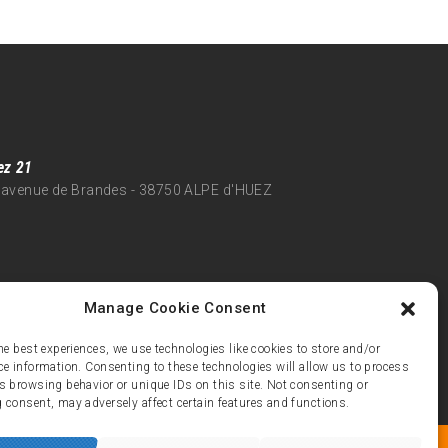
ez 21
 avenue de Brandes - 38750 ALPE d'HUEZ
Manage Cookie Consent
he best experiences, we use technologies like cookies to store and/or
ce information. Consenting to these technologies will allow us to process
s browsing behavior or unique IDs on this site. Not consenting or
 consent, may adversely affect certain features and functions.