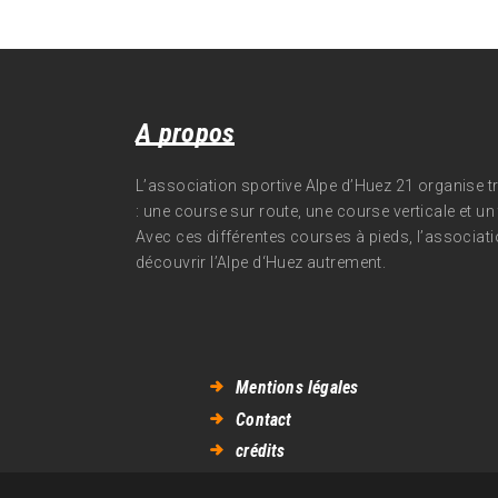
A propos
L’association sportive Alpe d’Huez 21 organise 
: une course sur route, une course verticale et un t
Avec ces différentes courses à pieds, l’associati
découvrir l’Alpe d‘Huez autrement.
Mentions légales
Contact
crédits