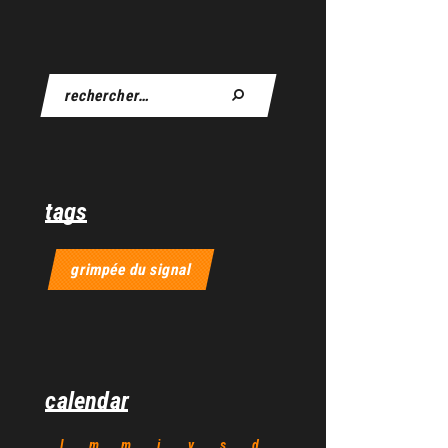
tags
grimpée du signal
calendar
l
m
m
j
v
s
d