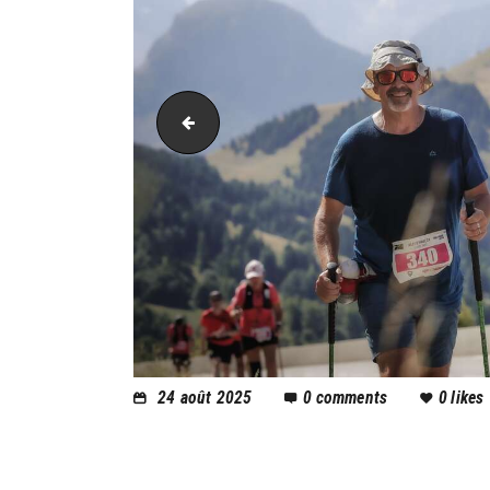
AH21_25676-2
24 août 2025
0
comments
0
likes