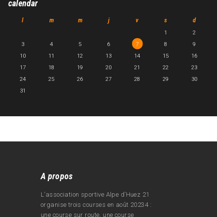
calendar
l
m
m
j
v
s
d
1
2
3
4
5
6
7
8
9
10
11
12
13
14
15
16
17
18
19
20
21
22
23
24
25
26
27
28
29
30
31
A propos
L’association sportive Alpe d’Huez 21
organise trois courses en août 20234 :
une course sur route, une course