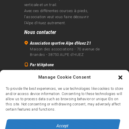
verticale et un trail.
Avec ces différentes courses à pieds,
l’association veut vous faire découvrir
l’Alpe d‘Huez autrement.
Nous contacter
Association sportive Alpe d'Huez 21
Maison des associations - 70 avenue de
Brandes - 38750 ALPE d'HUEZ
Par téléphone
06 81 24 15 41
Manage Cookie Consent
Par email
info@alpe21.fr
To provide the best experiences, we use technologies like cookies to store
and/or access device information. Consenting to these technologies will
Mentions légales
allow us to process data such as browsing behavior or unique IDs on
Contact
this site. Not consenting or withdrawing consent, may adversely affect
certain features and functions.
crédits
Accept