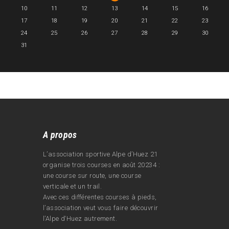
10
11
12
13
14
15
16
17
18
19
20
21
22
23
24
25
26
27
28
29
30
31
A propos
L’association sportive Alpe d’Huez 21
organise trois courses en août 20234 :
une course sur route, une course
verticale et un trail.
Avec ces différentes courses à pieds,
l’association veut vous faire découvrir
l’Alpe d‘Huez autrement.