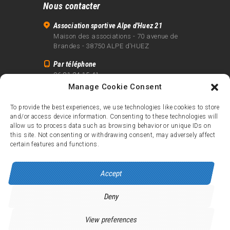
Nous contacter
Association sportive Alpe d'Huez 21
Maison des associations - 70 avenue de
Brandes - 38750 ALPE d'HUEZ
Par téléphone
06 81 24 15 41
Manage Cookie Consent
Par email
info@alpe21.fr
To provide the best experiences, we use technologies like cookies to store
and/or access device information. Consenting to these technologies will
Mentions légales
allow us to process data such as browsing behavior or unique IDs on
Contact
this site. Not consenting or withdrawing consent, may adversely affect
certain features and functions.
crédits
Accept
Deny
Alpe d’Huez 21
© 2026.
Tous droits réservés.
View preferences