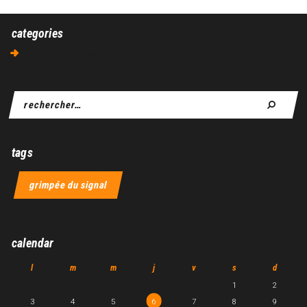
categories
Aucune catégorie
tags
grimpée du signal
calendar
l
m
m
j
v
s
d
1
2
3
4
5
6
7
8
9