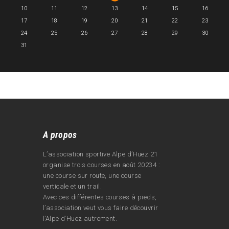
10
11
12
13
14
15
16
17
18
19
20
21
22
23
24
25
26
27
28
29
30
31
A propos
L’association sportive Alpe d’Huez 21
organise trois courses en août 20234 :
une course sur route, une course
verticale et un trail.
Avec ces différentes courses à pieds,
l’association veut vous faire découvrir
l’Alpe d‘Huez autrement.