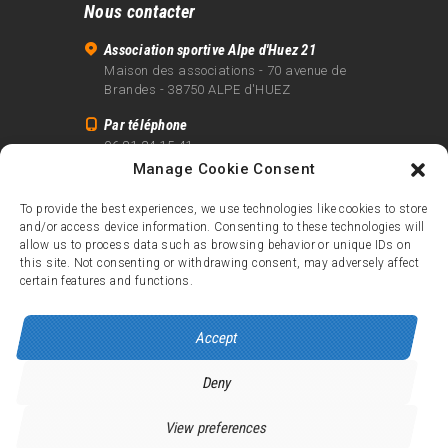
Nous contacter
Association sportive Alpe d'Huez 21
Maison des associations - 70 avenue de
Brandes - 38750 ALPE d'HUEZ
Par téléphone
06 81 24 15 41
Manage Cookie Consent
Par email
info@alpe21.fr
To provide the best experiences, we use technologies like cookies to store
and/or access device information. Consenting to these technologies will
Mentions légales
allow us to process data such as browsing behavior or unique IDs on
Contact
this site. Not consenting or withdrawing consent, may adversely affect
certain features and functions.
crédits
Accept
Deny
Alpe d’Huez 21
© 2026.
Tous droits réservés.
View preferences