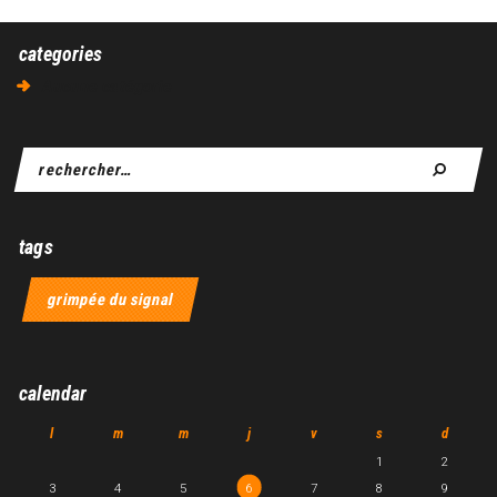
categories
Aucune catégorie
tags
grimpée du signal
calendar
l
m
m
j
v
s
d
1
2
3
4
5
6
7
8
9