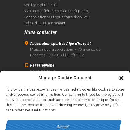
verticale et un trail.
Avec ces différentes courses à pieds,
l’association veut vous faire découvrir
l’Alpe d‘Huez autrement.
Nous contacter
Association sportive Alpe d'Huez 21
Maison des associations - 70 avenue de
Brandes - 38750 ALPE d'HUEZ
Par téléphone
06 81 24 15 41
Manage Cookie Consent
Par email
info@alpe21.fr
To provide the best experiences, we use technologies like cookies to store
and/or access device information. Consenting to these technologies will
Mentions légales
allow us to process data such as browsing behavior or unique IDs on
Contact
this site. Not consenting or withdrawing consent, may adversely affect
certain features and functions.
crédits
Accept