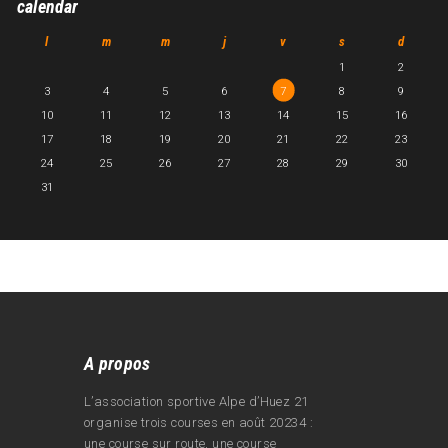
calendar
l
m
m
j
v
s
d
1
2
3
4
5
6
7
8
9
10
11
12
13
14
15
16
17
18
19
20
21
22
23
24
25
26
27
28
29
30
31
A propos
L’association sportive Alpe d’Huez 21
organise trois courses en août 20234 :
une course sur route, une course