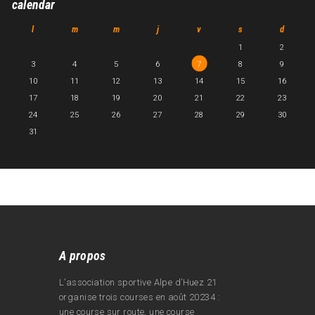
calendar
l
m
m
j
v
s
d
1
2
3
4
5
6
7
8
9
10
11
12
13
14
15
16
17
18
19
20
21
22
23
24
25
26
27
28
29
30
31
A propos
L’association sportive Alpe d’Huez 21
organise trois courses en août 20234 :
une course sur route, une course