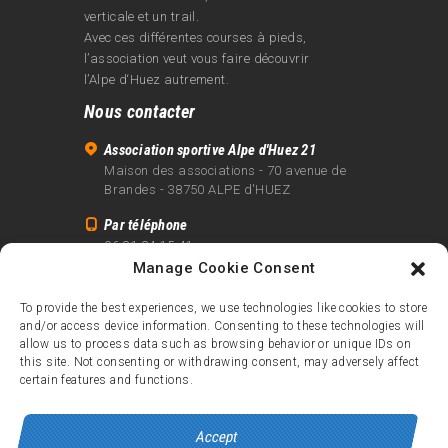
verticale et un trail.
Avec ces différentes courses à pieds,
l’association veut vous faire découvrir
l’Alpe d‘Huez autrement.
Nous contacter
Association sportive Alpe d'Huez 21
Maison des associations - 70 avenue de
Brandes - 38750 ALPE d'HUEZ
Par téléphone
06 81 24 15 41
Manage Cookie Consent
Par email
info@alpe21.fr
To provide the best experiences, we use technologies like cookies to store
and/or access device information. Consenting to these technologies will
Mentions légales
allow us to process data such as browsing behavior or unique IDs on
Contact
this site. Not consenting or withdrawing consent, may adversely affect
certain features and functions.
crédits
Accept