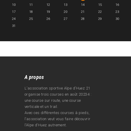
10
11
12
13
14
15
16
17
18
19
20
21
22
23
24
25
26
27
28
29
30
31
A propos
L’association sportive Alpe d’Huez 21
organise trois courses en août 20234 :
une course sur route, une course
verticale et un trail.
Avec ces différentes courses à pieds,
l’association veut vous faire découvrir
l’Alpe d‘Huez autrement.