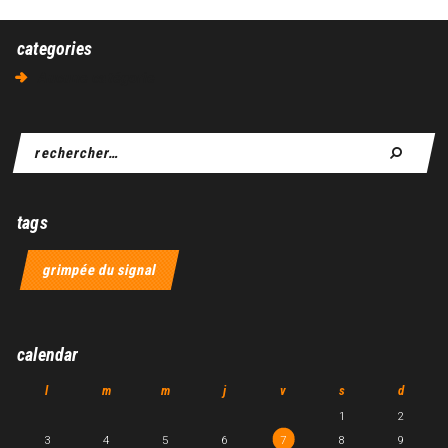
categories
Aucune catégorie
tags
grimpée du signal
calendar
l
m
m
j
v
s
d
1
2
3
4
5
6
7
8
9