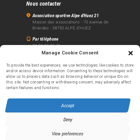
Nous contacter
Association sportive Alpe d'Huez 21
Maison des associations - 70 avenue de
Brandes - 38750 ALPE d'HUEZ
Par téléphone
06 81 24 15 41
Manage Cookie Consent
Par email
info@alpe21.fr
To provide the best experiences, we use technologies like cookies to store
and/or access device information. Consenting to these technologies will
Mentions légales
allow us to process data such as browsing behavior or unique IDs on
Contact
this site. Not consenting or withdrawing consent, may adversely affect
certain features and functions.
crédits
Accept
Deny
Alpe d’Huez 21
© 2026.
Tous droits réservés.
View preferences