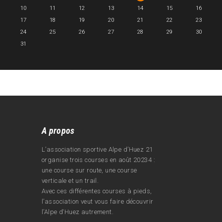
10
11
12
13
14
15
16
17
18
19
20
21
22
23
24
25
26
27
28
29
30
31
A propos
L’association sportive Alpe d’Huez 21
organise trois courses en août 20234 :
une course sur route, une course
verticale et un trail.
Avec ces différentes courses à pieds,
l’association veut vous faire découvrir
l’Alpe d‘Huez autrement.