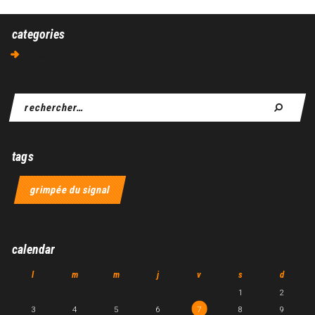
categories
Aucune catégorie
tags
grimpée du signal
calendar
l
m
m
j
v
s
d
1
2
3
4
5
6
7
8
9