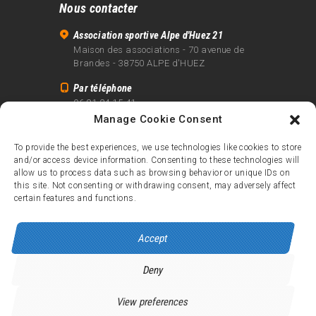
Nous contacter
Association sportive Alpe d'Huez 21
Maison des associations - 70 avenue de
Brandes - 38750 ALPE d'HUEZ
Par téléphone
06 81 24 15 41
Manage Cookie Consent
Par email
info@alpe21.fr
To provide the best experiences, we use technologies like cookies to store
and/or access device information. Consenting to these technologies will
Mentions légales
allow us to process data such as browsing behavior or unique IDs on
Contact
this site. Not consenting or withdrawing consent, may adversely affect
certain features and functions.
crédits
Accept
Deny
Alpe d’Huez 21
© 2026.
Tous droits réservés.
View preferences