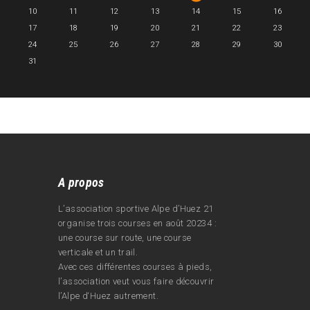
10
11
12
13
14
15
16
17
18
19
20
21
22
23
24
25
26
27
28
29
30
31
A propos
L’association sportive Alpe d’Huez 21
organise trois courses en août 20234 :
une course sur route, une course
verticale et un trail.
Avec ces différentes courses à pieds,
l’association veut vous faire découvrir
l’Alpe d‘Huez autrement.