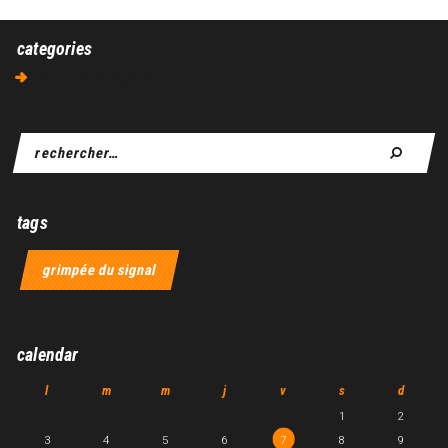
categories
Aucune catégorie
tags
grimpée du signal
calendar
l
m
m
j
v
s
d
1
2
3
4
5
6
7
8
9