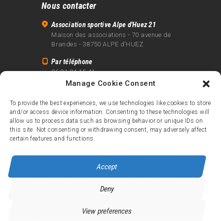
Nous contacter
Association sportive Alpe d'Huez 21
Maison des associations - 70 avenue de
Brandes - 38750 ALPE d'HUEZ
Par téléphone
06 81 24 15 41
Manage Cookie Consent
Par email
info@alpe21.fr
To provide the best experiences, we use technologies like cookies to store
and/or access device information. Consenting to these technologies will
Mentions légales
allow us to process data such as browsing behavior or unique IDs on
Contact
this site. Not consenting or withdrawing consent, may adversely affect
certain features and functions.
crédits
Accept
Deny
Alpe d’Huez 21
© 2026.
Tous droits réservés.
View preferences