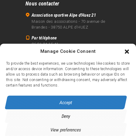
Nous contacter
Association sportive Alpe d'Huez 21
Maison des associations - 70 avenue de
Brandes - 38750 ALPE d'HUEZ
Par téléphone
06 81 24 15 41
Manage Cookie Consent
Par email
info@alpe21.fr
To provide the best experiences, we use technologies like cookies to store
and/or access device information. Consenting to these technologies will
Mentions légales
allow us to process data such as browsing behavior or unique IDs on
Contact
this site. Not consenting or withdrawing consent, may adversely affect
certain features and functions.
crédits
Accept
Deny
Alpe d’Huez 21
© 2026.
Tous droits réservés.
View preferences