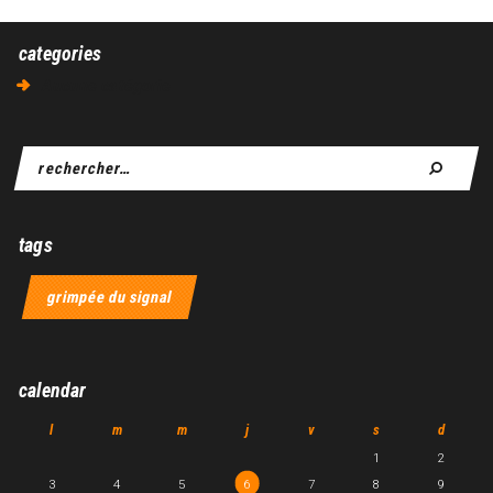
categories
Aucune catégorie
tags
grimpée du signal
calendar
l
m
m
j
v
s
d
1
2
3
4
5
6
7
8
9