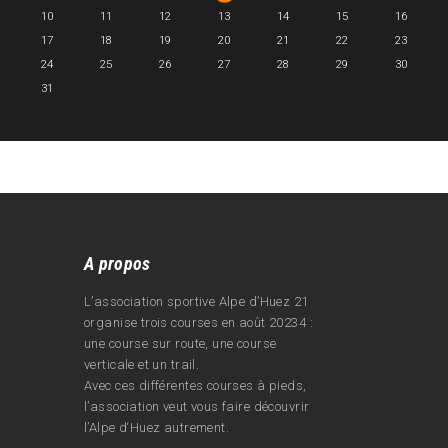
10
11
12
13
14
15
16
17
18
19
20
21
22
23
24
25
26
27
28
29
30
31
A propos
L’association sportive Alpe d’Huez 21
organise trois courses en août 20234 :
une course sur route, une course
verticale et un trail.
Avec ces différentes courses à pieds,
l’association veut vous faire découvrir
l’Alpe d‘Huez autrement.