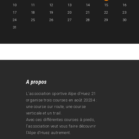
10
11
12
13
14
15
16
17
18
19
20
21
22
23
24
25
26
27
28
29
30
31
A propos
L’association sportive Alpe d’Huez 21
organise trois courses en août 20234 :
une course sur route, une course
verticale et un trail.
Avec ces différentes courses à pieds,
l’association veut vous faire découvrir
l’Alpe d‘Huez autrement.