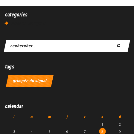
categories
Aucune catégorie
tags
grimpée du signal
calendar
l
m
m
j
v
s
d
1
2
3
4
5
6
7
8
9