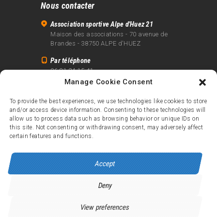
Nous contacter
Association sportive Alpe d'Huez 21
Maison des associations - 70 avenue de
Brandes - 38750 ALPE d'HUEZ
Par téléphone
06 81 24 15 41
Manage Cookie Consent
Par email
info@alpe21.fr
To provide the best experiences, we use technologies like cookies to store
and/or access device information. Consenting to these technologies will
Mentions légales
allow us to process data such as browsing behavior or unique IDs on
Contact
this site. Not consenting or withdrawing consent, may adversely affect
certain features and functions.
crédits
Accept
Deny
Alpe d’Huez 21
© 2026.
Tous droits réservés.
View preferences