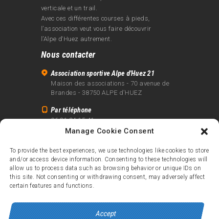
verticale et un trail.
Avec ces différentes courses à pieds,
l’association veut vous faire découvrir
l’Alpe d‘Huez autrement.
Nous contacter
Association sportive Alpe d'Huez 21
Maison des associations - 70 avenue de
Brandes - 38750 ALPE d'HUEZ
Par téléphone
06 81 24 15 41
Manage Cookie Consent
Par email
info@alpe21.fr
To provide the best experiences, we use technologies like cookies to store
and/or access device information. Consenting to these technologies will
Mentions légales
allow us to process data such as browsing behavior or unique IDs on
Contact
this site. Not consenting or withdrawing consent, may adversely affect
certain features and functions.
crédits
Accept