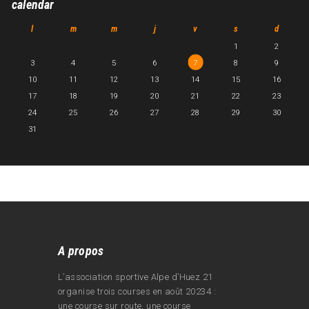
calendar
l
m
m
j
v
s
d
1
2
3
4
5
6
7
8
9
10
11
12
13
14
15
16
17
18
19
20
21
22
23
24
25
26
27
28
29
30
31
A propos
L’association sportive Alpe d’Huez 21
organise trois courses en août 20234 :
une course sur route, une course