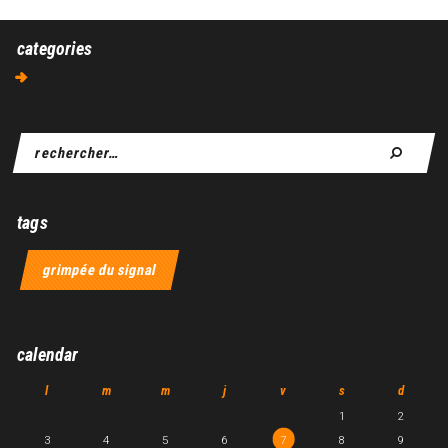
categories
Aucune catégorie
tags
grimpée du signal
calendar
l
m
m
j
v
s
d
1
2
3
4
5
6
7
8
9