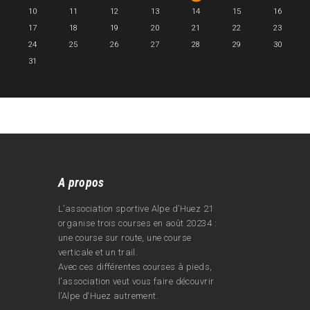
10
11
12
13
14
15
16
17
18
19
20
21
22
23
24
25
26
27
28
29
30
31
A propos
L’association sportive Alpe d’Huez 21
organise trois courses en août 20234 :
une course sur route, une course
verticale et un trail.
Avec ces différentes courses à pieds,
l’association veut vous faire découvrir
l’Alpe d‘Huez autrement.