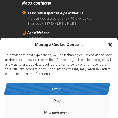
Nous contacter
Association sportive Alpe d'Huez 21
Maison des associations - 70 avenue de
Brandes - 38750 ALPE d'HUEZ
Par téléphone
06 81 24 15 41
Manage Cookie Consent
Par email
info@alpe21.fr
To provide the best experiences, we use technologies like cookies to store
and/or access device information. Consenting to these technologies will
Mentions légales
allow us to process data such as browsing behavior or unique IDs on
Contact
this site. Not consenting or withdrawing consent, may adversely affect
certain features and functions.
crédits
Accept
Deny
Alpe d’Huez 21
© 2026.
Tous droits réservés.
View preferences