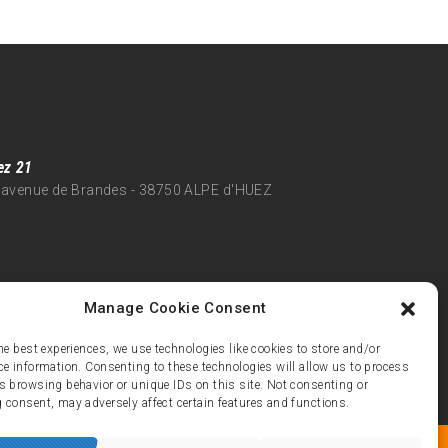
ez 21
 avenue de Brandes - 38750 ALPE d'HUEZ
Manage Cookie Consent
he best experiences, we use technologies like cookies to store and/or
ce information. Consenting to these technologies will allow us to process
s browsing behavior or unique IDs on this site. Not consenting or
 consent, may adversely affect certain features and functions.