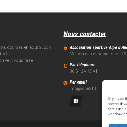
Nous contacter
Association sportive Alpe d'Hu
trois courses en août 20234
rail.
Maison des associations - 70
on veut vous faire
Par téléphone
06 81 24 15 41
Par email
info@alpe21.fr
To provide t
access devi
data such a
withdrawing