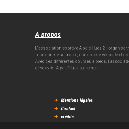
A propos
L’association sportive Alpe d’Huez 21 organise 
: une course sur route, une course verticale et un t
Avec ces différentes courses à pieds, l’associati
découvrir l’Alpe d‘Huez autrement.
Mentions légales
Contact
crédits