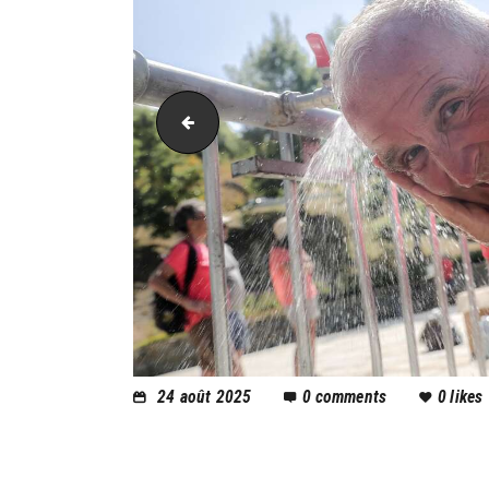
AH21_5792
24 août 2025
0
comments
0
likes