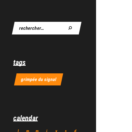
tags
grimpée du signal
calendar
l
m
m
j
v
s
d