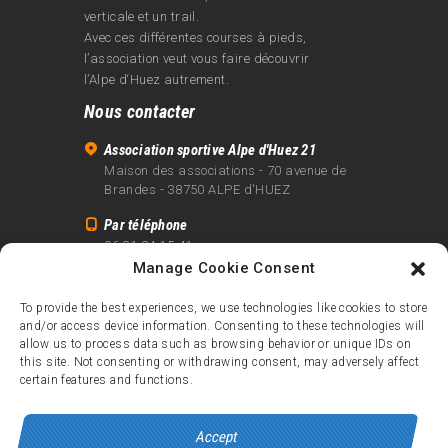
verticale et un trail.
Avec ces différentes courses à pieds,
l’association veut vous faire découvrir
l’Alpe d‘Huez autrement.
Nous contacter
Association sportive Alpe d'Huez 21
Maison des associations - 70 avenue de
Brandes - 38750 ALPE d'HUEZ
Par téléphone
06 81 24 15 41
Manage Cookie Consent
Par email
info@alpe21.fr
To provide the best experiences, we use technologies like cookies to store
and/or access device information. Consenting to these technologies will
Mentions légales
allow us to process data such as browsing behavior or unique IDs on
Contact
this site. Not consenting or withdrawing consent, may adversely affect
certain features and functions.
crédits
Accept