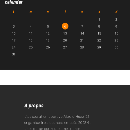
calendar
l
m
m
j
v
s
d
1
2
3
4
5
6
7
8
9
10
11
12
13
14
15
16
17
18
19
20
21
22
23
24
25
26
27
28
29
30
31
A propos
L’association sportive Alpe d’Huez 21
organise trois courses en août 20234 :
une course sur route, une course