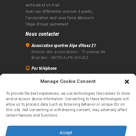
verticale et un trail.
Avec ces différentes courses à pieds,
l’association veut vous faire découvrir
l’Alpe d‘Huez autrement.
Nous contacter
Association sportive Alpe d'Huez 21
Maison des associations - 70 avenue de
Brandes - 38750 ALPE d'HUEZ
Par téléphone
06 81 24 15 41
Manage Cookie Consent
Par email
info@alpe21.fr
To provide the best experiences, we use technologies like cookies to store
and/or access device information. Consenting to these technologies will
Mentions légales
allow us to process data such as browsing behavior or unique IDs on
Contact
this site. Not consenting or withdrawing consent, may adversely affect
certain features and functions.
crédits
Accept