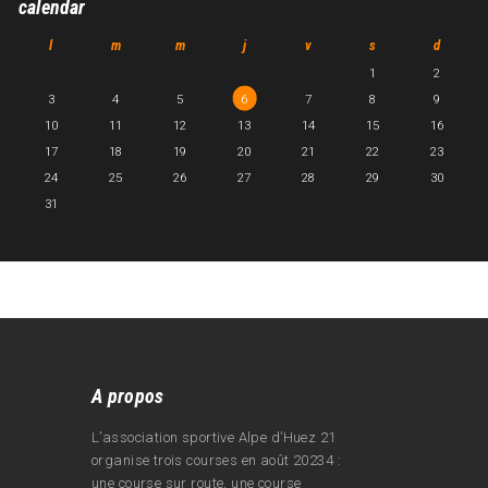
calendar
l
m
m
j
v
s
d
1
2
3
4
5
6
7
8
9
10
11
12
13
14
15
16
17
18
19
20
21
22
23
24
25
26
27
28
29
30
31
A propos
L’association sportive Alpe d’Huez 21
organise trois courses en août 20234 :
une course sur route, une course