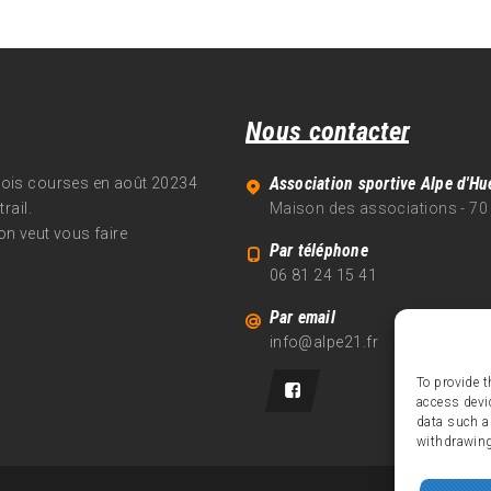
Nous contacter
Association sportive Alpe d'Hu
trois courses en août 20234
rail.
Maison des associations - 70
on veut vous faire
Par téléphone
06 81 24 15 41
Par email
info@alpe21.fr
To provide t
access devi
data such a
withdrawing