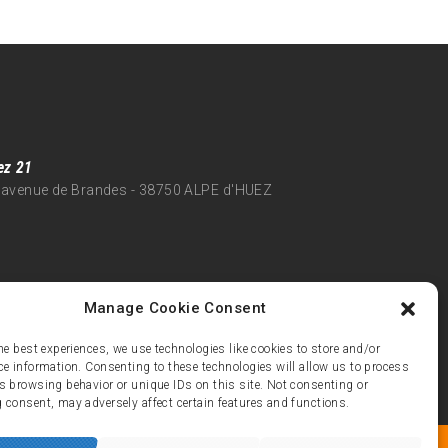
ez 21
 avenue de Brandes - 38750 ALPE d'HUEZ
Manage Cookie Consent
he best experiences, we use technologies like cookies to store and/or
ce information. Consenting to these technologies will allow us to process
s browsing behavior or unique IDs on this site. Not consenting or
 consent, may adversely affect certain features and functions.