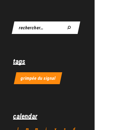
tags
grimpée du signal
calendar
l
m
m
j
v
s
d