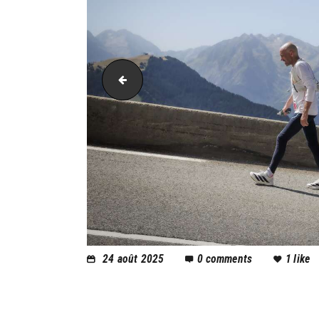
AH21_5939
24 août 2025
0
comments
1
like