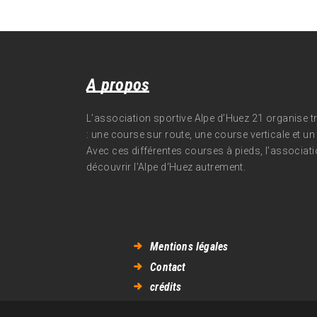
A propos
L’association sportive Alpe d’Huez 21 organise 
: une course sur route, une course verticale et un t
Avec ces différentes courses à pieds, l’associati
découvrir l’Alpe d‘Huez autrement.
Mentions légales
Contact
crédits