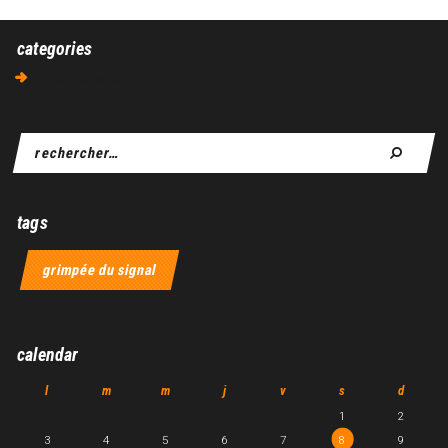
categories
Aucune catégorie
tags
grimpée du signal
calendar
l
m
m
j
v
s
d
1
2
3
4
5
6
7
8
9