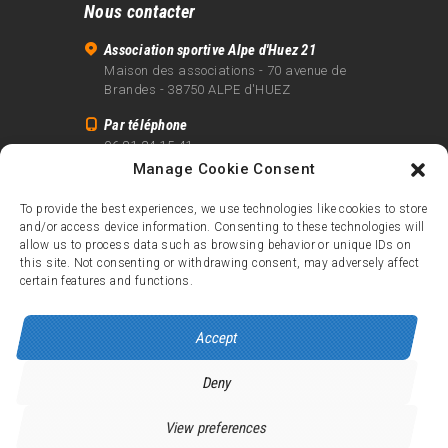
Nous contacter
Association sportive Alpe d'Huez 21
Maison des associations - 70 avenue de
Brandes - 38750 ALPE d'HUEZ
Par téléphone
06 81 24 15 41
Manage Cookie Consent
Par email
info@alpe21.fr
To provide the best experiences, we use technologies like cookies to store
and/or access device information. Consenting to these technologies will
Mentions légales
allow us to process data such as browsing behavior or unique IDs on
Contact
this site. Not consenting or withdrawing consent, may adversely affect
certain features and functions.
crédits
Accept
Deny
Alpe d’Huez 21
© 2026.
Tous droits réservés.
View preferences