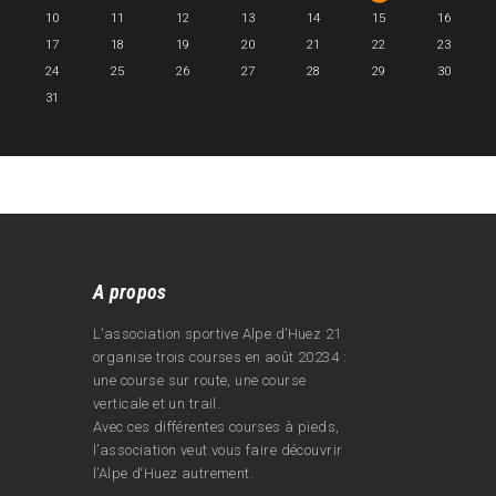
10
11
12
13
14
15
16
17
18
19
20
21
22
23
24
25
26
27
28
29
30
31
A propos
L’association sportive Alpe d’Huez 21
organise trois courses en août 20234 :
une course sur route, une course
verticale et un trail.
Avec ces différentes courses à pieds,
l’association veut vous faire découvrir
l’Alpe d‘Huez autrement.