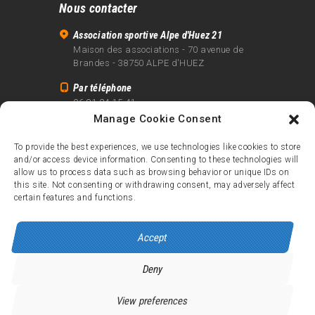
Nous contacter
Association sportive Alpe d'Huez 21
Maison des associations - 70 avenue de
Brandes - 38750 ALPE d'HUEZ
Par téléphone
06 81 24 15 41
Manage Cookie Consent
Par email
info@alpe21.fr
To provide the best experiences, we use technologies like cookies to store
and/or access device information. Consenting to these technologies will
Mentions légales
allow us to process data such as browsing behavior or unique IDs on
Contact
this site. Not consenting or withdrawing consent, may adversely affect
certain features and functions.
crédits
Accept
Deny
Alpe d’Huez 21
© 2026.
Tous droits réservés.
View preferences