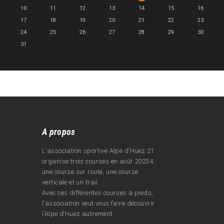
10
11
12
13
14
15
16
17
18
19
20
21
22
23
24
25
26
27
28
29
30
31
A propos
L’association sportive Alpe d’Huez 21
organise trois courses en août 20234 :
une course sur route, une course
verticale et un trail.
Avec ces différentes courses à pieds,
l’association veut vous faire découvrir
l’Alpe d‘Huez autrement.