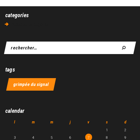
categories
Aucune catégorie
tags
grimpée du signal
calendar
l
m
m
j
v
s
d
1
2
3
4
5
6
7
8
9