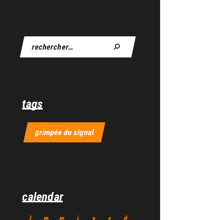
tags
grimpée du signal
calendar
l
m
m
j
v
s
d