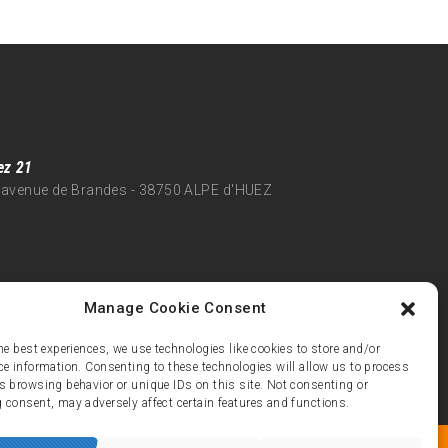
ez 21
 avenue de Brandes - 38750 ALPE d'HUEZ
Manage Cookie Consent
he best experiences, we use technologies like cookies to store and/or
ce information. Consenting to these technologies will allow us to process
s browsing behavior or unique IDs on this site. Not consenting or
 consent, may adversely affect certain features and functions.