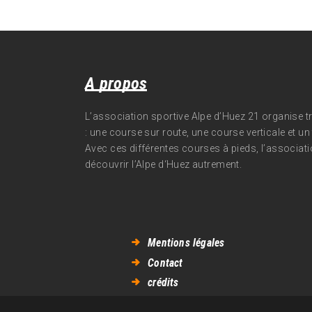
A propos
L’association sportive Alpe d’Huez 21 organise 
: une course sur route, une course verticale et un t
Avec ces différentes courses à pieds, l’associati
découvrir l’Alpe d‘Huez autrement.
Mentions légales
Contact
crédits