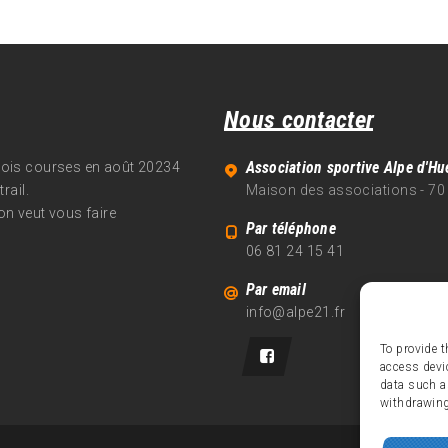
Nous contacter
Association sportive Alpe d'Hu
trois courses en août 20234
rail.
Maison des associations - 70
on veut vous faire
Par téléphone
06 81 24 15 41
Par email
info@alpe21.fr
To provide t
access devi
data such a
withdrawing