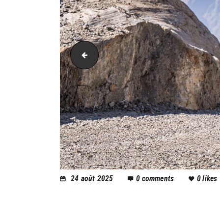
PIC_1996
24 août 2025
0
comments
0
likes