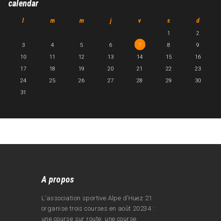
calendar
l
m
m
j
v
s
d
1
2
3
4
5
6
7
8
9
10
11
12
13
14
15
16
17
18
19
20
21
22
23
24
25
26
27
28
29
30
31
A propos
L’association sportive Alpe d’Huez 21
organise trois courses en août 20234 :
une course sur route, une course