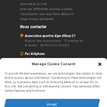
verticale et un trail.
Avec ces différentes courses à pieds,
l’association veut vous faire découvrir
l’Alpe d‘Huez autrement.
Nous contacter
Association sportive Alpe d'Huez 21
Maison des associations - 70 avenue de
Brandes - 38750 ALPE d'HUEZ
Par téléphone
06 81 24 15 41
Manage Cookie Consent
Par email
info@alpe21.fr
To provide the best experiences, we use technologies like cookies to store
and/or access device information. Consenting to these technologies will
Mentions légales
allow us to process data such as browsing behavior or unique IDs on
Contact
this site. Not consenting or withdrawing consent, may adversely affect
certain features and functions.
crédits
Accept