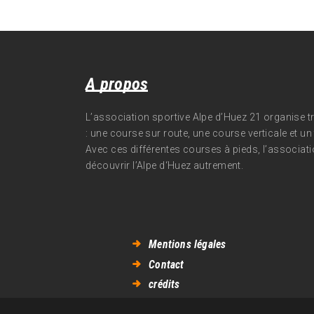
A propos
L’association sportive Alpe d’Huez 21 organise 
: une course sur route, une course verticale et un t
Avec ces différentes courses à pieds, l’associati
découvrir l’Alpe d‘Huez autrement.
Mentions légales
Contact
crédits