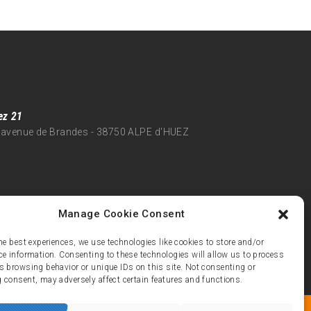
ez 21
 avenue de Brandes - 38750 ALPE d'HUEZ
Manage Cookie Consent
he best experiences, we use technologies like cookies to store and/or
ce information. Consenting to these technologies will allow us to process
s browsing behavior or unique IDs on this site. Not consenting or
 consent, may adversely affect certain features and functions.