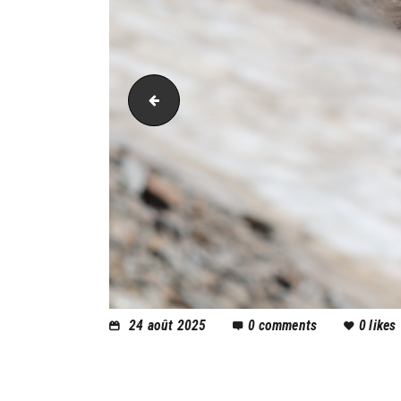
PIC_2033
24 août 2025
0
comments
0
likes