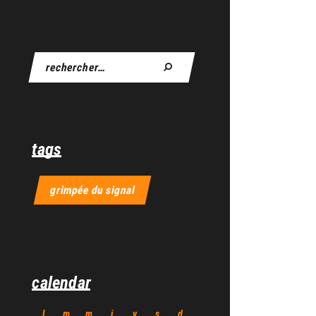
tags
grimpée du signal
calendar
l
m
m
j
v
s
d