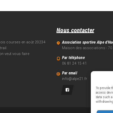
Nous contacter
Association sportive Alpe d'Hu
trois courses en août 20234
rail.
Maison des associations - 70
on veut vous faire
Par téléphone
06 81 24 15 41
Par email
info@alpe21.fr
To provide t
access devi
data such a
withdrawing