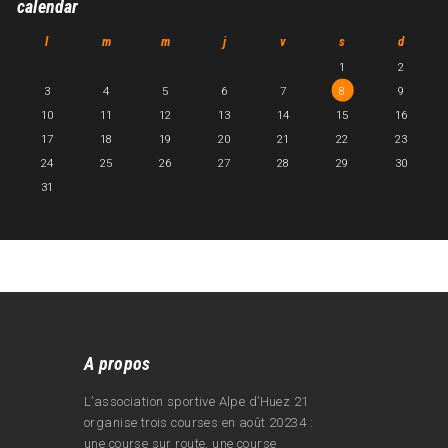
calendar
l
m
m
j
v
s
d
1
2
3
4
5
6
7
8
9
10
11
12
13
14
15
16
17
18
19
20
21
22
23
24
25
26
27
28
29
30
31
A propos
L’association sportive Alpe d’Huez 21
organise trois courses en août 20234 :
une course sur route, une course