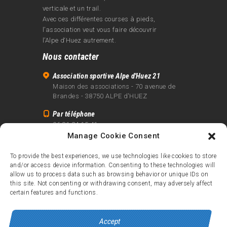
verticale et un trail.
Avec ces différentes courses à pieds,
l’association veut vous faire découvrir
l’Alpe d‘Huez autrement.
Nous contacter
Association sportive Alpe d'Huez 21
Maison des associations - 70 avenue de
Brandes - 38750 ALPE d'HUEZ
Par téléphone
06 81 24 15 41
Manage Cookie Consent
Par email
info@alpe21.fr
To provide the best experiences, we use technologies like cookies to store
and/or access device information. Consenting to these technologies will
Mentions légales
allow us to process data such as browsing behavior or unique IDs on
Contact
this site. Not consenting or withdrawing consent, may adversely affect
certain features and functions.
crédits
Accept