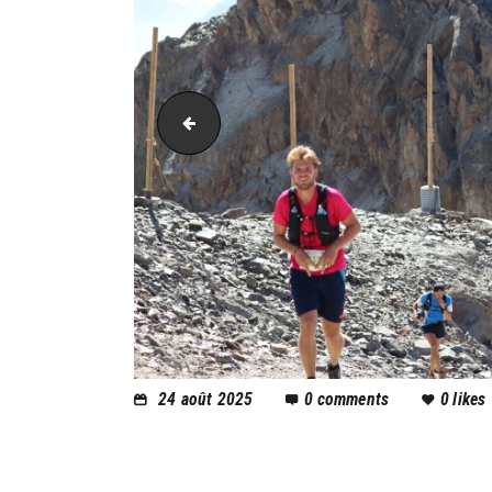
PIC_2046
24 août 2025
0
comments
0
likes