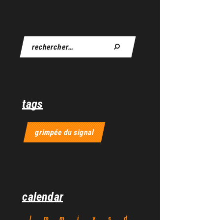
tags
grimpée du signal
calendar
l
m
m
j
v
s
d