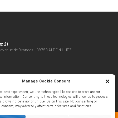
ez 21
 avenue de Brandes - 38750 ALPE d'HUEZ
Manage Cookie Consent
he best experiences, we use technologies like cookies to store and/or
ce information. Consenting to these technologies will allow us to process
s browsing behavior or unique IDs on this site. Not consenting or
 consent, may adversely affect certain features and functions.