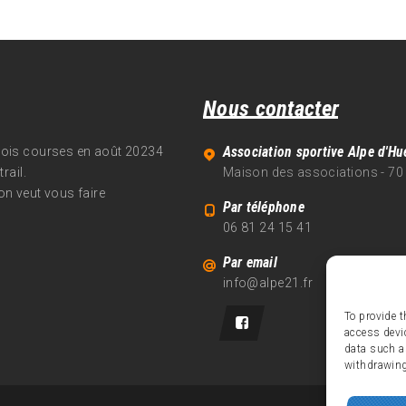
Nous contacter
Association sportive Alpe d'Hu
trois courses en août 20234
rail.
Maison des associations - 70
on veut vous faire
Par téléphone
06 81 24 15 41
Par email
info@alpe21.fr
To provide t
access devi
data such a
withdrawing