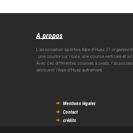
A propos
L’association sportive Alpe d’Huez 21 organise 
: une course sur route, une course verticale et un t
Avec ces différentes courses à pieds, l’associati
découvrir l’Alpe d‘Huez autrement.
Mentions légales
Contact
crédits