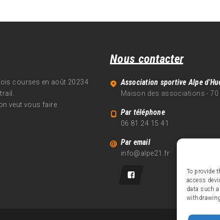
Nous contacter
Association sportive Alpe d'Hu
trois courses en août 20234
rail.
Maison des associations - 70
on veut vous faire
Par téléphone
06 81 24 15 41
Par email
info@alpe21.fr
To provide t
access devi
data such a
withdrawing