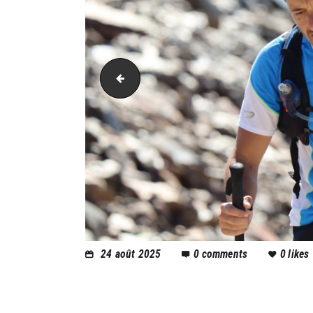
PIC_2047
24 août 2025
0
comments
0
likes