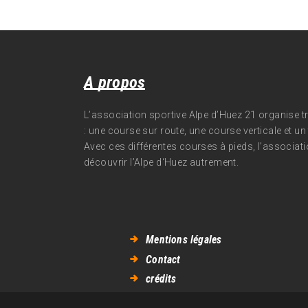
A propos
L’association sportive Alpe d’Huez 21 organise 
: une course sur route, une course verticale et un t
Avec ces différentes courses à pieds, l’associati
découvrir l’Alpe d‘Huez autrement.
Mentions légales
Contact
crédits