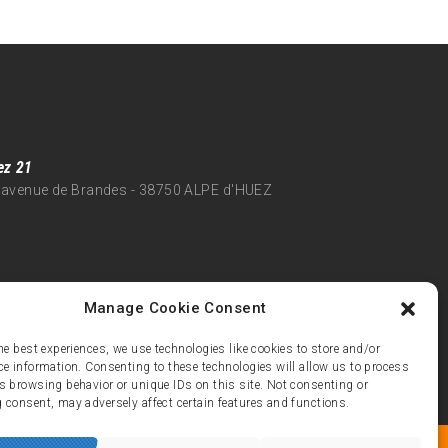
ez 21
 avenue de Brandes - 38750 ALPE d'HUEZ
Manage Cookie Consent
he best experiences, we use technologies like cookies to store and/or
ce information. Consenting to these technologies will allow us to process
s browsing behavior or unique IDs on this site. Not consenting or
 consent, may adversely affect certain features and functions.