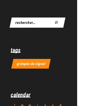
tags
grimpée du signal
calendar
l
m
m
j
v
s
d