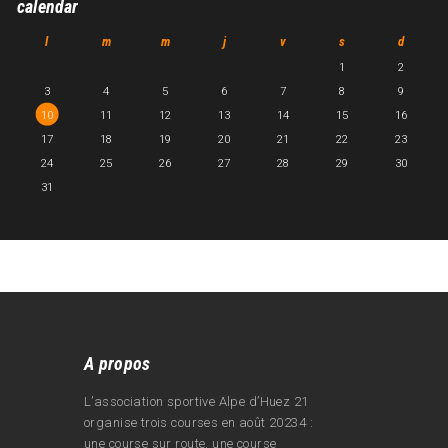
calendar
l
m
m
j
v
s
d
1
2
3
4
5
6
7
8
9
10
11
12
13
14
15
16
17
18
19
20
21
22
23
24
25
26
27
28
29
30
31
A propos
L’association sportive Alpe d’Huez 21
organise trois courses en août 20234 :
une course sur route, une course