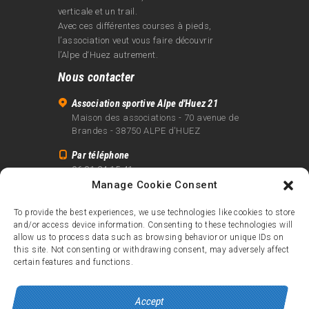
verticale et un trail.
Avec ces différentes courses à pieds,
l’association veut vous faire découvrir
l’Alpe d‘Huez autrement.
Nous contacter
Association sportive Alpe d'Huez 21
Maison des associations - 70 avenue de
Brandes - 38750 ALPE d'HUEZ
Par téléphone
06 81 24 15 41
Manage Cookie Consent
Par email
info@alpe21.fr
To provide the best experiences, we use technologies like cookies to store
and/or access device information. Consenting to these technologies will
Mentions légales
allow us to process data such as browsing behavior or unique IDs on
Contact
this site. Not consenting or withdrawing consent, may adversely affect
certain features and functions.
crédits
Accept