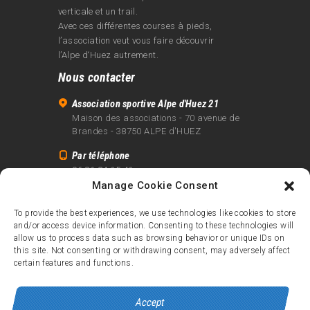
verticale et un trail.
Avec ces différentes courses à pieds,
l’association veut vous faire découvrir
l’Alpe d‘Huez autrement.
Nous contacter
Association sportive Alpe d'Huez 21
Maison des associations - 70 avenue de
Brandes - 38750 ALPE d'HUEZ
Par téléphone
06 81 24 15 41
Manage Cookie Consent
Par email
info@alpe21.fr
To provide the best experiences, we use technologies like cookies to store
and/or access device information. Consenting to these technologies will
Mentions légales
allow us to process data such as browsing behavior or unique IDs on
Contact
this site. Not consenting or withdrawing consent, may adversely affect
certain features and functions.
crédits
Accept