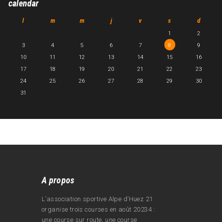
calendar
l
m
m
j
v
s
d
1
2
3
4
5
6
7
8
9
10
11
12
13
14
15
16
17
18
19
20
21
22
23
24
25
26
27
28
29
30
31
A propos
L’association sportive Alpe d’Huez 21
organise trois courses en août 20234 :
une course sur route, une course