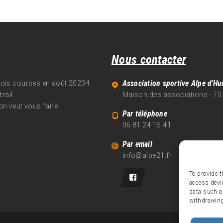
Nous contacter
Association sportive Alpe d'Hu
trois courses en août 20234
rail.
Maison des associations - 70
on veut vous faire
Par téléphone
06 81 24 15 41
Par email
info@alpe21.fr
To provide t
access devi
data such a
withdrawing