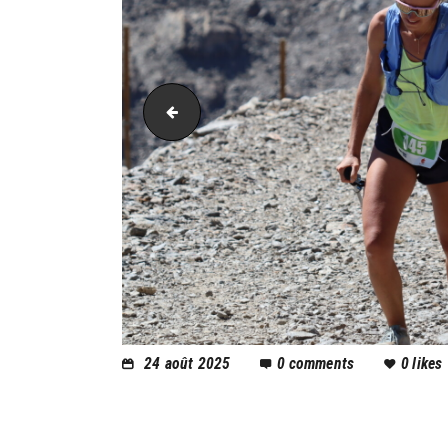
PIC_2102
24 août 2025
0
comments
0
likes