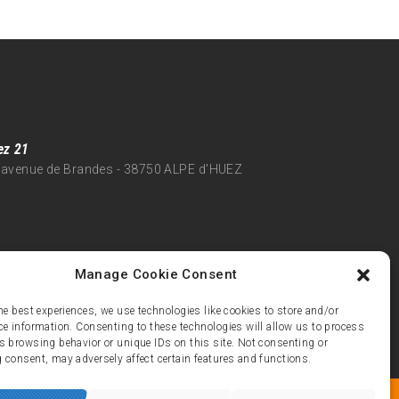
ez 21
 avenue de Brandes - 38750 ALPE d'HUEZ
Manage Cookie Consent
he best experiences, we use technologies like cookies to store and/or
ce information. Consenting to these technologies will allow us to process
s browsing behavior or unique IDs on this site. Not consenting or
 consent, may adversely affect certain features and functions.