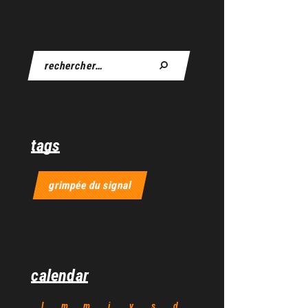
tags
grimpée du signal
calendar
l
m
m
j
v
s
d