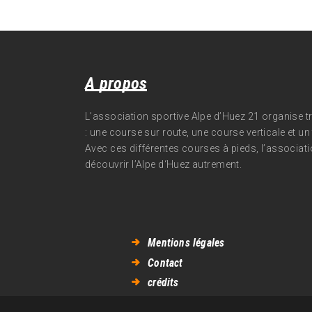
A propos
L’association sportive Alpe d’Huez 21 organise 
: une course sur route, une course verticale et un t
Avec ces différentes courses à pieds, l’associati
découvrir l’Alpe d‘Huez autrement.
Mentions légales
Contact
crédits