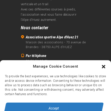
verticale et un trail.
Avec ces différentes courses à pieds,
l’association veut vous faire découvrir
l’Alpe d‘Huez autrement.
Nous contacter
Association sportive Alpe d'Huez 21
Maison des associations - 70 avenue de
Brandes - 38750 ALPE d'HUEZ
Par téléphone
06 81 24 15 41
Manage Cookie Consent
Par email
info@alpe21.fr
To provide the best experiences, we use technologies like cookies to store
and/or access device information. Consenting to these technologies will
Mentions légales
allow us to process data such as browsing behavior or unique IDs on
Contact
this site. Not consenting or withdrawing consent, may adversely affect
certain features and functions.
crédits
Accept