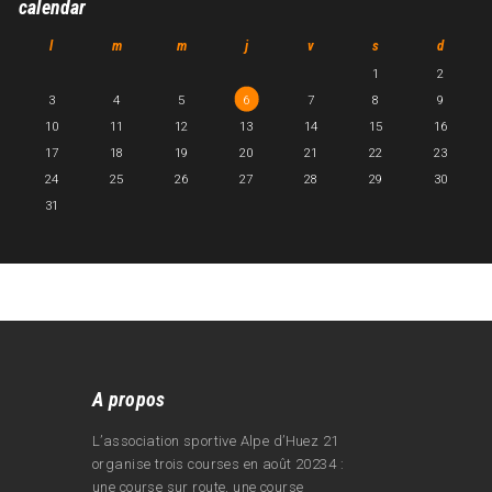
calendar
l
m
m
j
v
s
d
1
2
3
4
5
6
7
8
9
10
11
12
13
14
15
16
17
18
19
20
21
22
23
24
25
26
27
28
29
30
31
A propos
L’association sportive Alpe d’Huez 21
organise trois courses en août 20234 :
une course sur route, une course