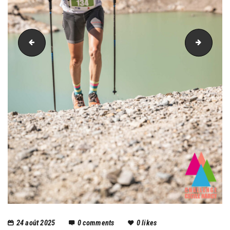
PIC_2515
PIC_25
24 août 2025
0
comments
0
likes