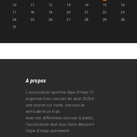
10
11
12
13
14
15
16
17
18
19
20
21
22
23
24
25
26
27
28
29
30
31
A propos
L’association sportive Alpe d’Huez 21
organise trois courses en août 20234 :
une course sur route, une course
verticale et un trail.
Avec ces différentes courses à pieds,
l’association veut vous faire découvrir
l’Alpe d‘Huez autrement.