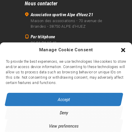
Nous contacter
Association sportive Alpe d'Huez 21
Maison des associations - 70 avenue de
Brandes - 38750 ALPE d'HUEZ
Par téléphone
06 81 24 15 41
Manage Cookie Consent
Par email
info@alpe21.fr
To provide the best experiences, we use technologies like cookies to store
and/or access device information. Consenting to these technologies will
Mentions légales
allow us to process data such as browsing behavior or unique IDs on
Contact
this site. Not consenting or withdrawing consent, may adversely affect
certain features and functions.
crédits
Accept
Deny
Alpe d’Huez 21
© 2026.
Tous droits réservés.
View preferences