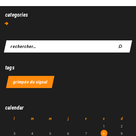
categories
Aucune catégorie
tags
grimpée du signal
calendar
l
m
m
j
v
s
d
1
2
3
4
5
6
7
8
9