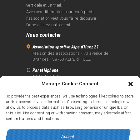
verticale et un trail.
Avec ces différentes courses à pieds,
l’association veut vous faire découvrir
l’Alpe d‘Huez autrement.
Nous contacter
Association sportive Alpe d'Huez 21
Maison des associations - 70 avenue de
Brandes - 38750 ALPE d'HUEZ
Par téléphone
06 81 24 15 41
Manage Cookie Consent
Par email
info@alpe21.fr
To provide the best experiences, we use technologies like cookies to store
and/or access device information. Consenting to these technologies will
Mentions légales
allow us to process data such as browsing behavior or unique IDs on
Contact
this site. Not consenting or withdrawing consent, may adversely affect
certain features and functions.
crédits
Accept