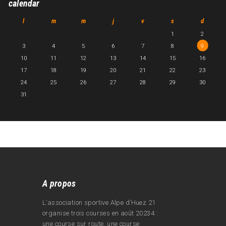
calendar
l
m
m
j
v
s
d
1
2
3
4
5
6
7
8
9
10
11
12
13
14
15
16
17
18
19
20
21
22
23
24
25
26
27
28
29
30
31
A propos
L’association sportive Alpe d’Huez 21
organise trois courses en août 20234 :
une course sur route, une course