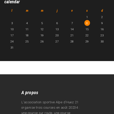
calendar
l
m
m
j
v
s
d
1
2
3
4
5
6
7
8
9
10
11
12
13
14
15
16
17
18
19
20
21
22
23
24
25
26
27
28
29
30
31
A propos
L’association sportive Alpe d’Huez 21
organise trois courses en août 20234 :
une course sur route, une course