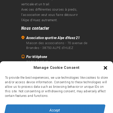
verticale et un trail.
Avec ces différentes courses à pieds,
l’association veut vous faire découvrir
l’Alpe d‘Huez autrement.
Nous contacter
Association sportive Alpe d'Huez 21
Maison des associations - 70 avenue de
Brandes - 38750 ALPE d'HUEZ
Par téléphone
06 81 24 15 41
Manage Cookie Consent
Par email
info@alpe21.fr
To provide the best experiences, we use technologies like cookies to store
and/or access device information. Consenting to these technologies will
Mentions légales
allow us to process data such as browsing behavior or unique IDs on
Contact
this site. Not consenting or withdrawing consent, may adversely affect
certain features and functions.
crédits
Accept