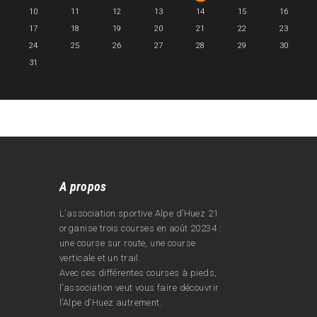
10
11
12
13
14
15
16
17
18
19
20
21
22
23
24
25
26
27
28
29
30
31
A propos
L’association sportive Alpe d’Huez 21
organise trois courses en août 20234 :
une course sur route, une course
verticale et un trail.
Avec ces différentes courses à pieds,
l’association veut vous faire découvrir
l’Alpe d‘Huez autrement.