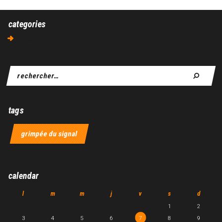
categories
Aucune catégorie
tags
grimpée du signal
calendar
l
m
m
j
v
s
d
1
2
3
4
5
6
7
8
9