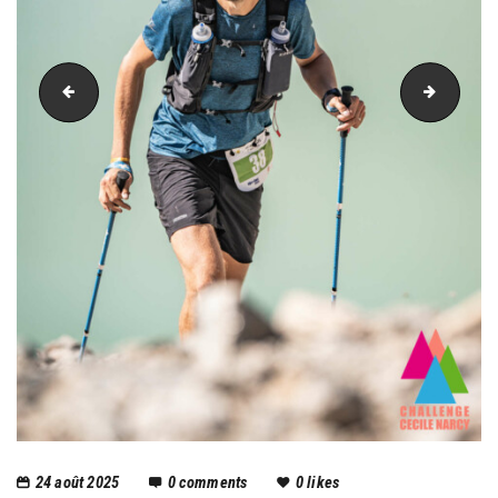
PIC_2622
PIC_26
24 août 2025
0
comments
0
likes