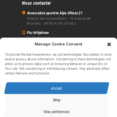
Nous contacter
Association sportive Alpe d'Huez 21
Maison des associations - 70 avenue de
Brandes - 38750 ALPE d'HUEZ
Par téléphone
06 81 24 15 41
Manage Cookie Consent
Par email
info@alpe21.fr
To provide the best experiences, we use technologies like cookies to store
and/or access device information. Consenting to these technologies will
Mentions légales
allow us to process data such as browsing behavior or unique IDs on
Contact
this site. Not consenting or withdrawing consent, may adversely affect
certain features and functions.
crédits
Accept
Deny
Alpe d’Huez 21
© 2026.
Tous droits réservés.
View preferences