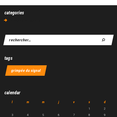
categories
Aucune catégorie
tags
grimpée du signal
calendar
l
m
m
j
v
s
d
1
2
3
4
5
6
7
8
9