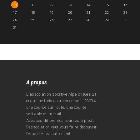
10
11
12
13
14
15
16
17
18
19
20
21
22
23
24
25
26
27
28
29
30
31
A propos
L’association sportive Alpe d’Huez 21
organise trois courses en août 20234 :
une course sur route, une course
verticale et un trail.
Avec ces différentes courses à pieds,
l’association veut vous faire découvrir
l’Alpe d‘Huez autrement.