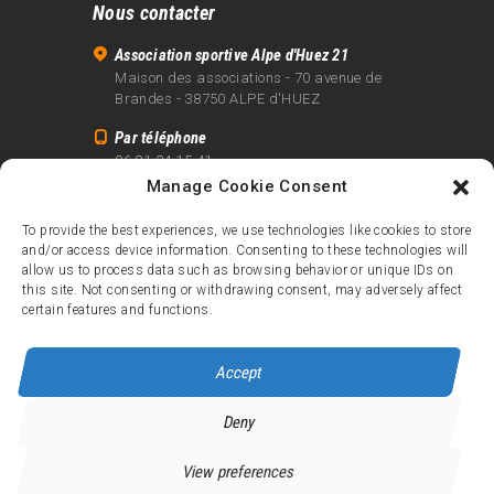
Nous contacter
Association sportive Alpe d'Huez 21
Maison des associations - 70 avenue de
Brandes - 38750 ALPE d'HUEZ
Par téléphone
06 81 24 15 41
Manage Cookie Consent
Par email
info@alpe21.fr
To provide the best experiences, we use technologies like cookies to store
and/or access device information. Consenting to these technologies will
Mentions légales
allow us to process data such as browsing behavior or unique IDs on
Contact
this site. Not consenting or withdrawing consent, may adversely affect
certain features and functions.
crédits
Accept
Deny
Alpe d’Huez 21
© 2026.
Tous droits réservés.
View preferences