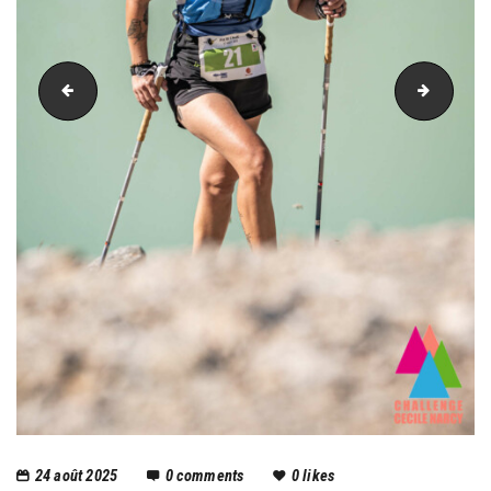
PIC_2631
PIC_26
24 août 2025
0
comments
0
likes