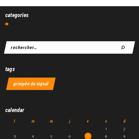
categories
Aucune catégorie
tags
grimpée du signal
calendar
l
m
m
j
v
s
d
1
2
3
4
5
6
7
8
9