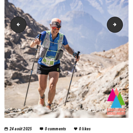
PIC_3059
PIC_30
24 août 2025
0
comments
0
likes