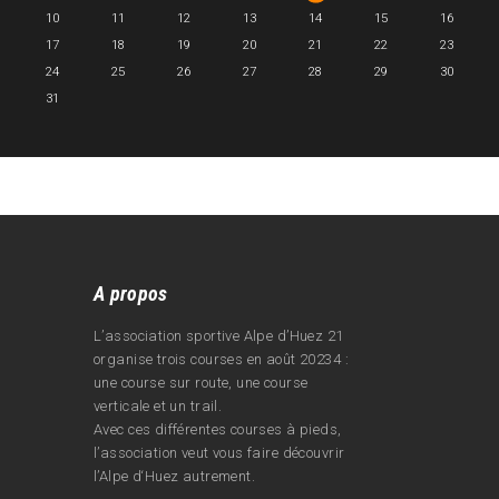
10
11
12
13
14
15
16
17
18
19
20
21
22
23
24
25
26
27
28
29
30
31
A propos
L’association sportive Alpe d’Huez 21
organise trois courses en août 20234 :
une course sur route, une course
verticale et un trail.
Avec ces différentes courses à pieds,
l’association veut vous faire découvrir
l’Alpe d‘Huez autrement.