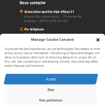
Nous contacter
Association sportive Alpe d'Huez 21
Maison des associations - 70 avenue de
Brandes - 38750 ALPE d'HUEZ
Par téléphone
06 81 24 15 41
Manage Cookie Consent
Par email
info@alpe21.fr
To provide the best experiences, we use technologies like cookies to store
and/or access device information. Consenting to these technologies will
Mentions légales
allow us to process data such as browsing behavior or unique IDs on
Contact
this site. Not consenting or withdrawing consent, may adversely affect
certain features and functions.
crédits
Accept
Deny
Alpe d’Huez 21
© 2026.
Tous droits réservés.
View preferences