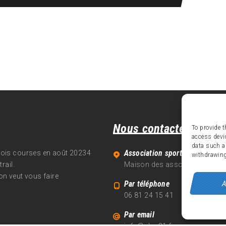
Nous contacter
To provide t
access devi
data such a
Association sportive Alpe d'Hu
trois courses en août 20234
withdrawing
rail.
Maison des associations - 70
on veut vous faire
A
Par téléphone
06 81 24 15 41
Par email
info@alpe21.fr