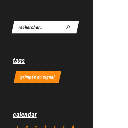
tags
grimpée du signal
calendar
l
m
m
j
v
s
d