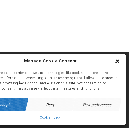
Manage Cookie Consent
he best experiences, we use technologies like cookies to store and/or
ce information. Consenting to these technologies will allow us to process
s browsing behavior or unique IDs on this site. Not consenting or
ez 21
 consent, may adversely affect certain features and functions.
 avenue de Brandes - 38750 ALPE d'HUEZ
ccept
Deny
View preferences
Cookie Policy