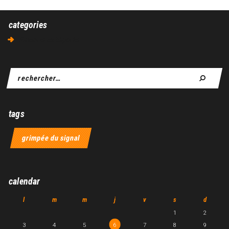
categories
Aucune catégorie
tags
grimpée du signal
calendar
l
m
m
j
v
s
d
1
2
3
4
5
6
7
8
9