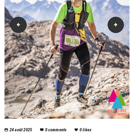
PIC_3206
PIC_32
24 août 2025
0
comments
0
likes