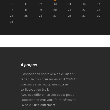
10
11
12
13
14
15
16
17
18
19
20
21
22
23
24
25
26
27
28
29
30
31
A propos
L’association sportive Alpe d’Huez 21
organise trois courses en août 20234 :
une course sur route, une course
verticale et un trail.
Avec ces différentes courses à pieds,
l’association veut vous faire découvrir
l’Alpe d‘Huez autrement.