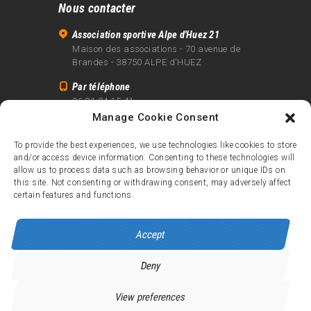
Nous contacter
Association sportive Alpe d'Huez 21
Maison des associations - 70 avenue de
Brandes - 38750 ALPE d'HUEZ
Par téléphone
06 81 24 15 41
Manage Cookie Consent
Par email
info@alpe21.fr
To provide the best experiences, we use technologies like cookies to store
and/or access device information. Consenting to these technologies will
Mentions légales
allow us to process data such as browsing behavior or unique IDs on
Contact
this site. Not consenting or withdrawing consent, may adversely affect
certain features and functions.
crédits
Accept
Deny
Alpe d’Huez 21
© 2026.
Tous droits réservés.
View preferences