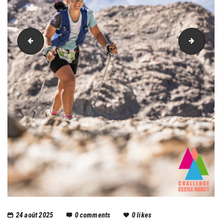
PIC_3216
PIC_32
24 août 2025
0
comments
0
likes