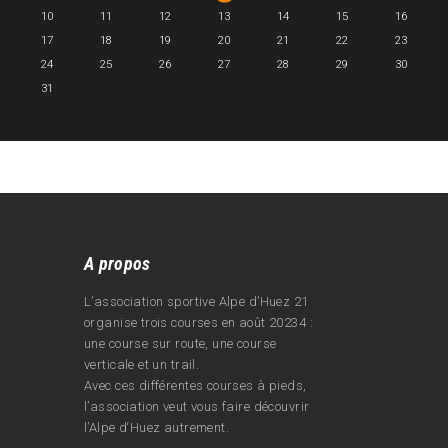
10
11
12
13
14
15
16
17
18
19
20
21
22
23
24
25
26
27
28
29
30
31
A propos
L’association sportive Alpe d’Huez 21
organise trois courses en août 20234 :
une course sur route, une course
verticale et un trail.
Avec ces différentes courses à pieds,
l’association veut vous faire découvrir
l’Alpe d‘Huez autrement.