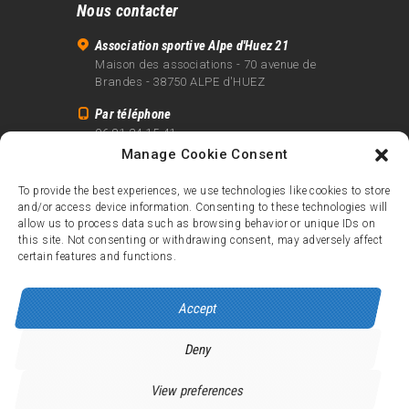
Nous contacter
Association sportive Alpe d'Huez 21
Maison des associations - 70 avenue de
Brandes - 38750 ALPE d'HUEZ
Par téléphone
06 81 24 15 41
Manage Cookie Consent
Par email
info@alpe21.fr
To provide the best experiences, we use technologies like cookies to store
and/or access device information. Consenting to these technologies will
Mentions légales
allow us to process data such as browsing behavior or unique IDs on
Contact
this site. Not consenting or withdrawing consent, may adversely affect
certain features and functions.
crédits
Accept
Deny
Alpe d’Huez 21
© 2026.
Tous droits réservés.
View preferences