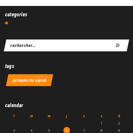
categories
Aucune catégorie
tags
grimpée du signal
calendar
l
m
m
j
v
s
d
1
2
3
4
5
6
7
8
9