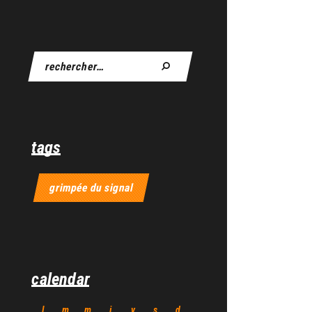
tags
grimpée du signal
calendar
l
m
m
j
v
s
d