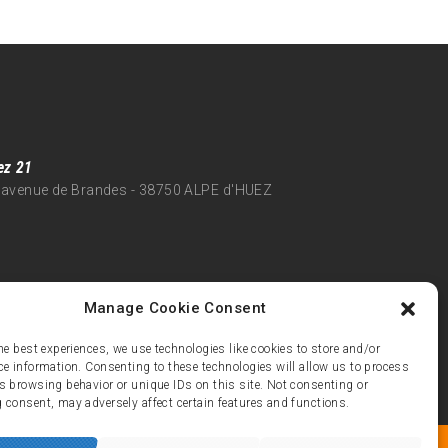
ez 21
 avenue de Brandes - 38750 ALPE d'HUEZ
Manage Cookie Consent
he best experiences, we use technologies like cookies to store and/or
ce information. Consenting to these technologies will allow us to process
s browsing behavior or unique IDs on this site. Not consenting or
 consent, may adversely affect certain features and functions.