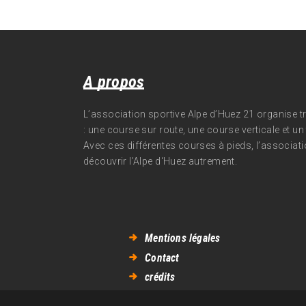
A propos
L’association sportive Alpe d’Huez 21 organise 
: une course sur route, une course verticale et un t
Avec ces différentes courses à pieds, l’associati
découvrir l’Alpe d‘Huez autrement.
Mentions légales
Contact
crédits