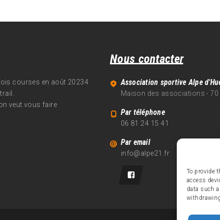
Nous contacter
Association sportive Alpe d'Hu
trois courses en août 20234
rail.
Maison des associations - 70
on veut vous faire
Par téléphone
06 81 24 15 41
Par email
info@alpe21.fr
To provide t
access devi
data such a
withdrawing