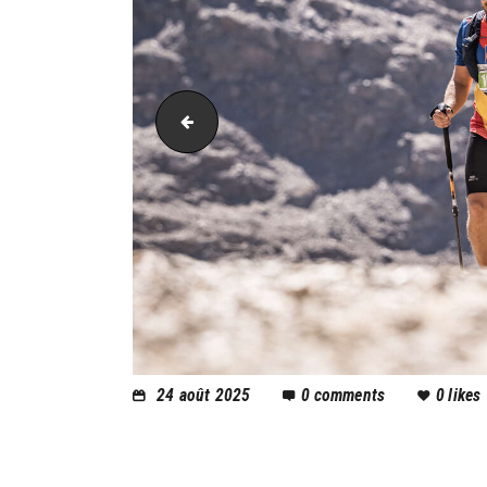
PIC_3364
24 août 2025
0
comments
0
likes